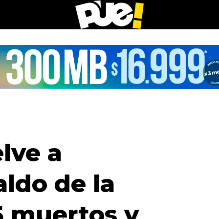
lve a
aldo de la
5 muertos y