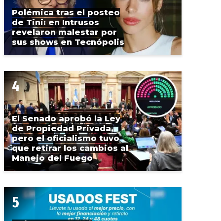
Polémica tras el posteo
de Tini: en Intrusos
revelaron malestar por
sus shows en Tecnópolis
El Senado aprobó la Ley
de Propiedad Privada,
pero el oficialismo tuvo
que retirar los cambios al
Manejo del Fuego