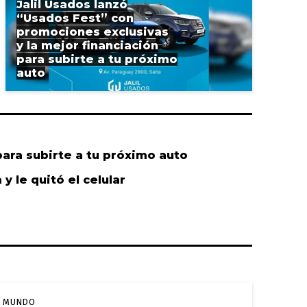
Jalil Usados lanzó
“Usados Fest” con
promociones exclusivas
y la mejor financiación
para subirte a tu próximo
auto
para subirte a tu próximo auto
y le quitó el celular
MUNDO